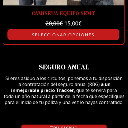
CAMISETA EQUIPO SEMT
El
El
20,00
€
15,00
€
precio
precio
original
actual
SELECCIONAR OPCIONES
era:
es:
20,00€.
15,00€.
SEGURO ANUAL
Si eres asiduo a los circuitos, ponemos a tu disposición
la contratación del seguro anual (RBG)
a un
inmejorable precio Tracker
, que te servirá para
todo un año natural a partir de la fecha que especifiques
para el inicio de tu póliza y una vez lo hayas contratado.