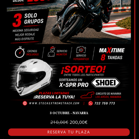
3 OCTUBRE - NAVARRA
El
El
210,00
€
200,00
€
precio
precio
RESERVA TU PLAZA
original
actual